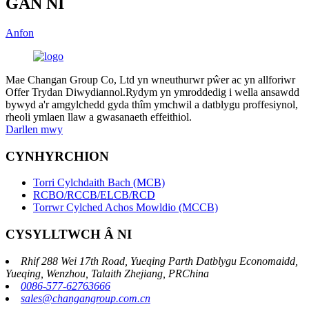
GAN NI
Anfon
Mae Changan Group Co, Ltd yn wneuthurwr pŵer ac yn allforiwr
Offer Trydan Diwydiannol.Rydym yn ymroddedig i wella ansawdd
bywyd a'r amgylchedd gyda thîm ymchwil a datblygu proffesiynol,
rheoli ymlaen llaw a gwasanaeth effeithiol.
Darllen mwy
CYNHYRCHION
Torri Cylchdaith Bach (MCB)
RCBO/RCCB/ELCB/RCD
Torrwr Cylched Achos Mowldio (MCCB)
CYSYLLTWCH Â NI
Rhif 288 Wei 17th Road, Yueqing Parth Datblygu Economaidd,
Yueqing, Wenzhou, Talaith Zhejiang, PRChina
0086-577-62763666
sales@changangroup.com.cn