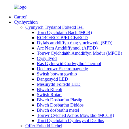
Cartref
Cynhyrchion
Cynnyrch Trydanol Foltedd Isel
Torri Cylchdaith Bach (MCB)
RCBO/RCCB/ELCB/RCD
Dyfais amddiffyn rhag ymchwydd (SPD)
Arc Nam Amddiffynnol (AFDD)
Torrwr Cylchdaith Amddiffyn Modur (MPCB)
Cysylltydd
Ras Gyfnewid Gorlwytho Thermol
Dechreuwr Electromagnetig
Switsh botwm gwthio
Dangosydd LED
Mesurydd Foltedd LED
Blwch Rheoli
Switsh Rotari
Blwch Dosbarthu Plastig
Blwch Dosbarthu Diddos
Blwch dosbarthu metel
Torrwr Cylched Achos Mowldio (MCCB)
Torri Cylchdaith Cynhwysol Deallus
Offer Foltedd Uchel