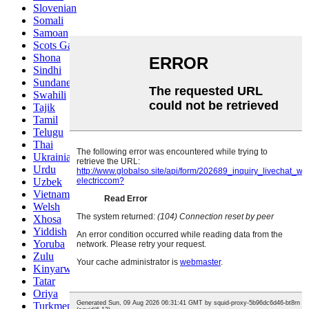
Slovenian
Somali
Samoan
Scots Gaelic
Shona
Sindhi
Sundanese
Swahili
Tajik
Tamil
Telugu
Thai
Ukrainian
Urdu
Uzbek
Vietnamese
Welsh
Xhosa
Yiddish
Yoruba
Zulu
Kinyarwanda
Tatar
Oriya
Turkmen