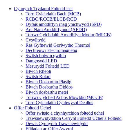
Cynnyrch Trydanol Foltedd Isel
Torri Cylchdaith Bach (MCB)
RCBO/RCCB/ELCB/RCD
Dyfais amddiffyn rhag ymchwydd (SPD)
Arc Nam Amddiffynnol (AFDD)
Torrwr Cylchdaith Amddiffyn Modur (MPCB)
Cysylltydd
Ras Gyfnewid Gorlwytho Thermol
Dechreuwr Electromagnetig
Switsh botwm gwthio
Dangosydd LED
Mesurydd Foltedd LED
Blwch Rheoli
Switsh Rotari
Blwch Dosbarthu Plastig
Blwch Dosbarthu Diddos
Blwch dosbarthu metel
Torrwr Cylched Achos Mowldio (MCCB)
Torri Cylchdaith Cynhwysol Deallus
Offer Foltedd Uchel
Offer switsio a chynhyrchion foltedd uchel
Trawsnewidyddion Cerrynt Foltedd Uchel a Foltedd
Dewis Cynnyrch Trawsnewidydd
Ffitiadau ac Offer Awyrol