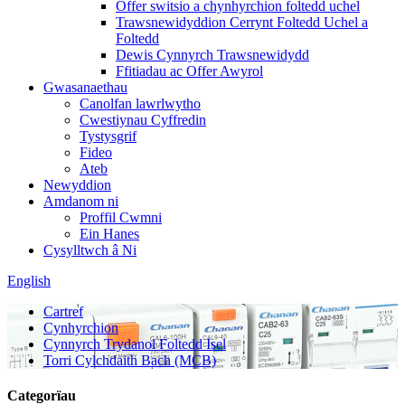
Offer switsio a chynhyrchion foltedd uchel
Trawsnewidyddion Cerrynt Foltedd Uchel a
Foltedd
Dewis Cynnyrch Trawsnewidydd
Ffitiadau ac Offer Awyrol
Gwasanaethau
Canolfan lawrlwytho
Cwestiynau Cyffredin
Tystysgrif
Fideo
Ateb
Newyddion
Amdanom ni
Proffil Cwmni
Ein Hanes
Cysylltwch â Ni
English
Cartref
Cynhyrchion
Cynnyrch Trydanol Foltedd Isel
Torri Cylchdaith Bach (MCB)
Categorïau