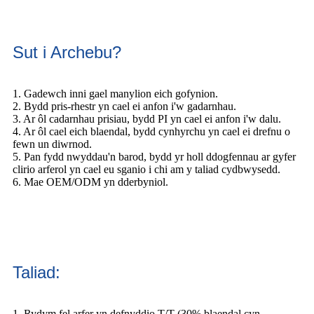
Sut i Archebu?
1. Gadewch inni gael manylion eich gofynion.
2. Bydd pris-rhestr yn cael ei anfon i'w gadarnhau.
3. Ar ôl cadarnhau prisiau, bydd PI yn cael ei anfon i'w dalu.
4. Ar ôl cael eich blaendal, bydd cynhyrchu yn cael ei drefnu o
fewn un diwrnod.
5. Pan fydd nwyddau'n barod, bydd yr holl ddogfennau ar gyfer
clirio arferol yn cael eu sganio i chi am y taliad cydbwysedd.
6. Mae OEM/ODM yn dderbyniol.
Taliad:
1. Rydym fel arfer yn defnyddio T/T (30% blaendal cyn