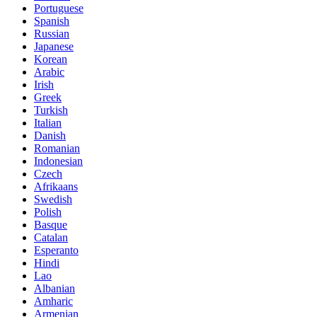
Portuguese
Spanish
Russian
Japanese
Korean
Arabic
Irish
Greek
Turkish
Italian
Danish
Romanian
Indonesian
Czech
Afrikaans
Swedish
Polish
Basque
Catalan
Esperanto
Hindi
Lao
Albanian
Amharic
Armenian