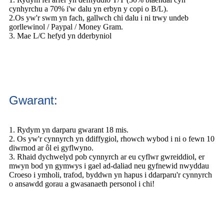
cynhyrchu a 70% i'w dalu yn erbyn y copi o B/L).
2.Os yw'r swm yn fach, gallwch chi dalu i ni trwy undeb
gorllewinol / Paypal / Money Gram.
3. Mae L/C hefyd yn dderbyniol
Gwarant:
1. Rydym yn darparu gwarant 18 mis.
2. Os yw'r cynnyrch yn ddiffygiol, rhowch wybod i ni o fewn 10
diwrnod ar ôl ei gyflwyno.
3. Rhaid dychwelyd pob cynnyrch ar eu cyflwr gwreiddiol, er
mwyn bod yn gymwys i gael ad-daliad neu gyfnewid nwyddau
Croeso i ymholi, trafod, byddwn yn hapus i ddarparu'r cynnyrch
o ansawdd gorau a gwasanaeth personol i chi!