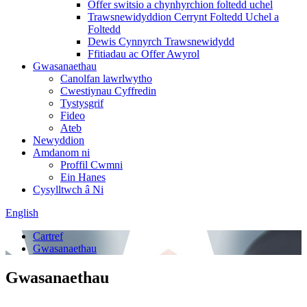
Offer switsio a chynhyrchion foltedd uchel
Trawsnewidyddion Cerrynt Foltedd Uchel a
Foltedd
Dewis Cynnyrch Trawsnewidydd
Ffitiadau ac Offer Awyrol
Gwasanaethau
Canolfan lawrlwytho
Cwestiynau Cyffredin
Tystysgrif
Fideo
Ateb
Newyddion
Amdanom ni
Proffil Cwmni
Ein Hanes
Cysylltwch â Ni
English
Cartref
Gwasanaethau
Gwasanaethau