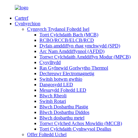
Cartref
Cynhyrchion
Cynnyrch Trydanol Foltedd Isel
Torri Cylchdaith Bach (MCB)
RCBO/RCCB/ELCB/RCD
Dyfais amddiffyn rhag ymchwydd (SPD)
Arc Nam Amddiffynnol (AFDD)
Torrwr Cylchdaith Amddiffyn Modur (MPCB)
Cysylltydd
Ras Gyfnewid Gorlwytho Thermol
Dechreuwr Electromagnetig
Switsh botwm gwthio
Dangosydd LED
Mesurydd Foltedd LED
Blwch Rheoli
Switsh Rotari
Blwch Dosbarthu Plastig
Blwch Dosbarthu Diddos
Blwch dosbarthu metel
Torrwr Cylched Achos Mowldio (MCCB)
Torri Cylchdaith Cynhwysol Deallus
Offer Foltedd Uchel