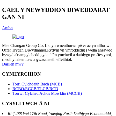
CAEL Y NEWYDDION DIWEDDARAF
GAN NI
Anfon
Mae Changan Group Co, Ltd yn wneuthurwr pŵer ac yn allforiwr
Offer Trydan Diwydiannol.Rydym yn ymroddedig i wella ansawdd
bywyd a'r amgylchedd gyda thîm ymchwil a datblygu proffesiynol,
rheoli ymlaen llaw a gwasanaeth effeithiol.
Darllen mwy
CYNHYRCHION
Torri Cylchdaith Bach (MCB)
RCBO/RCCB/ELCB/RCD
Torrwr Cylched Achos Mowldio (MCCB)
CYSYLLTWCH Â NI
Rhif 288 Wei 17th Road, Yueqing Parth Datblygu Economaidd,