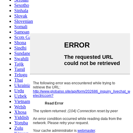
Sesotho
Sinhala
Slovak
Slovenian
Somali
Samoan
Scots Gaelic
Shona
Sindhi
Sundanese
Swahili
Tajik
Tamil
Telugu
Thai
Ukrainian
Urdu
Uzbek
Vietnamese
Welsh
Xhosa
Yiddish
Yoruba
Zulu