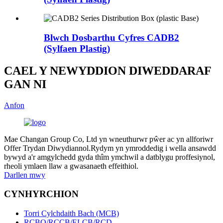
Blwch Dosbarthu Cyfres CADB2
(Sylfaen Plastig)
CAEL Y NEWYDDION DIWEDDARAF
GAN NI
Anfon
Mae Changan Group Co, Ltd yn wneuthurwr pŵer ac yn allforiwr
Offer Trydan Diwydiannol.Rydym yn ymroddedig i wella ansawdd
bywyd a'r amgylchedd gyda thîm ymchwil a datblygu proffesiynol,
rheoli ymlaen llaw a gwasanaeth effeithiol.
Darllen mwy
CYNHYRCHION
Torri Cylchdaith Bach (MCB)
RCBO/RCCB/ELCB/RCD