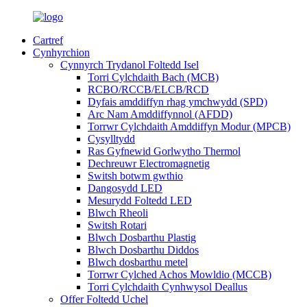
Cartref
Cynhyrchion
Cynnyrch Trydanol Foltedd Isel
Torri Cylchdaith Bach (MCB)
RCBO/RCCB/ELCB/RCD
Dyfais amddiffyn rhag ymchwydd (SPD)
Arc Nam Amddiffynnol (AFDD)
Torrwr Cylchdaith Amddiffyn Modur (MPCB)
Cysylltydd
Ras Gyfnewid Gorlwytho Thermol
Dechreuwr Electromagnetig
Switsh botwm gwthio
Dangosydd LED
Mesurydd Foltedd LED
Blwch Rheoli
Switsh Rotari
Blwch Dosbarthu Plastig
Blwch Dosbarthu Diddos
Blwch dosbarthu metel
Torrwr Cylched Achos Mowldio (MCCB)
Torri Cylchdaith Cynhwysol Deallus
Offer Foltedd Uchel