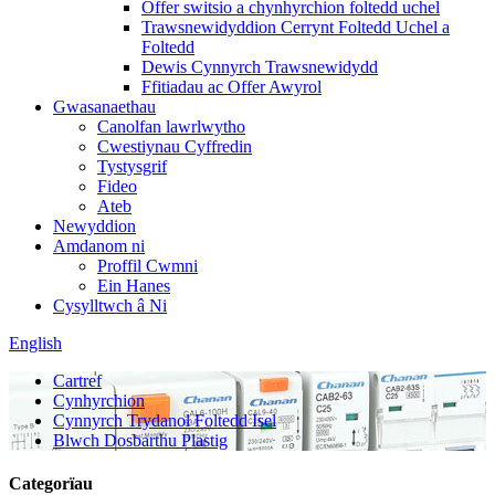
Offer switsio a chynhyrchion foltedd uchel
Trawsnewidyddion Cerrynt Foltedd Uchel a
Foltedd
Dewis Cynnyrch Trawsnewidydd
Ffitiadau ac Offer Awyrol
Gwasanaethau
Canolfan lawrlwytho
Cwestiynau Cyffredin
Tystysgrif
Fideo
Ateb
Newyddion
Amdanom ni
Proffil Cwmni
Ein Hanes
Cysylltwch â Ni
English
Cartref
Cynhyrchion
Cynnyrch Trydanol Foltedd Isel
Blwch Dosbarthu Plastig
Categorïau