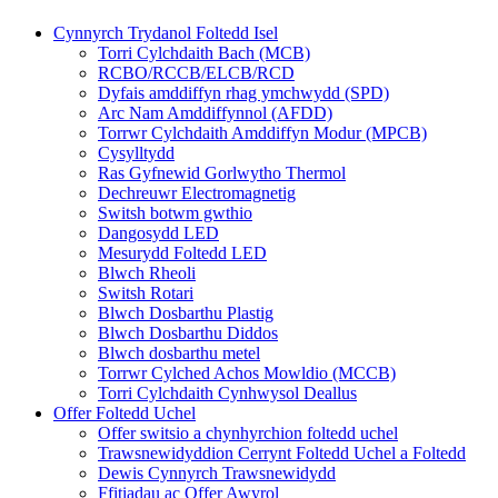
Cynnyrch Trydanol Foltedd Isel
Torri Cylchdaith Bach (MCB)
RCBO/RCCB/ELCB/RCD
Dyfais amddiffyn rhag ymchwydd (SPD)
Arc Nam Amddiffynnol (AFDD)
Torrwr Cylchdaith Amddiffyn Modur (MPCB)
Cysylltydd
Ras Gyfnewid Gorlwytho Thermol
Dechreuwr Electromagnetig
Switsh botwm gwthio
Dangosydd LED
Mesurydd Foltedd LED
Blwch Rheoli
Switsh Rotari
Blwch Dosbarthu Plastig
Blwch Dosbarthu Diddos
Blwch dosbarthu metel
Torrwr Cylched Achos Mowldio (MCCB)
Torri Cylchdaith Cynhwysol Deallus
Offer Foltedd Uchel
Offer switsio a chynhyrchion foltedd uchel
Trawsnewidyddion Cerrynt Foltedd Uchel a Foltedd
Dewis Cynnyrch Trawsnewidydd
Ffitiadau ac Offer Awyrol