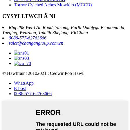
Torrwr Cylched Achos Mowldio (MCCB)
CYSYLLTWCH Â NI
Rhif 288 Wei 17th Road, Yueqing Parth Datblygu Economaidd,
Yueqing, Wenzhou, Talaith Zhejiang, PRChina
0086-577-62763666
sales@changangroup.com.cn
© Hawlfraint 20102021 : Cedwir Pob Hawl.
WhatsApp
E-bost
0086-577-62763666