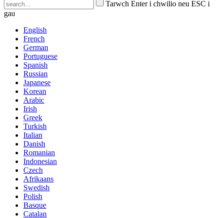
Tarwch Enter i chwilio neu ESC i
gau
English
French
German
Portuguese
Spanish
Russian
Japanese
Korean
Arabic
Irish
Greek
Turkish
Italian
Danish
Romanian
Indonesian
Czech
Afrikaans
Swedish
Polish
Basque
Catalan