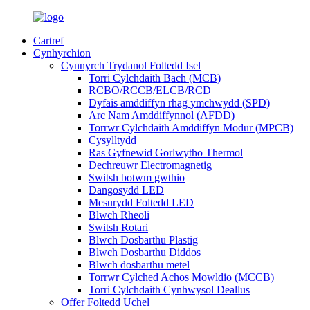
Cartref
Cynhyrchion
Cynnyrch Trydanol Foltedd Isel
Torri Cylchdaith Bach (MCB)
RCBO/RCCB/ELCB/RCD
Dyfais amddiffyn rhag ymchwydd (SPD)
Arc Nam Amddiffynnol (AFDD)
Torrwr Cylchdaith Amddiffyn Modur (MPCB)
Cysylltydd
Ras Gyfnewid Gorlwytho Thermol
Dechreuwr Electromagnetig
Switsh botwm gwthio
Dangosydd LED
Mesurydd Foltedd LED
Blwch Rheoli
Switsh Rotari
Blwch Dosbarthu Plastig
Blwch Dosbarthu Diddos
Blwch dosbarthu metel
Torrwr Cylched Achos Mowldio (MCCB)
Torri Cylchdaith Cynhwysol Deallus
Offer Foltedd Uchel