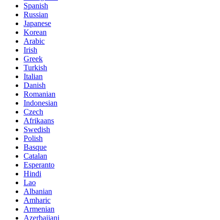
Spanish
Russian
Japanese
Korean
Arabic
Irish
Greek
Turkish
Italian
Danish
Romanian
Indonesian
Czech
Afrikaans
Swedish
Polish
Basque
Catalan
Esperanto
Hindi
Lao
Albanian
Amharic
Armenian
Azerbaijani