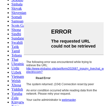
Sinhala
Slovak
Slovenian
Somali
Samoan
Scots Gaelic
Shona
Sindhi
Sundanese
Swahili
Tajik
Tamil
Telugu
Thai
Ukrainian
Urdu
Uzbek
Vietnamese
Welsh
Xhosa
Yiddish
Yoruba
Zulu
Kinyarwanda