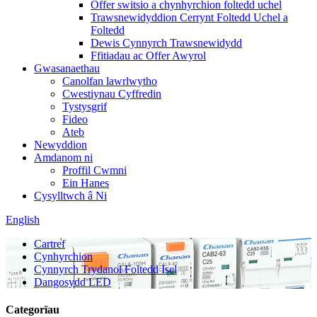
Offer switsio a chynhyrchion foltedd uchel
Trawsnewidyddion Cerrynt Foltedd Uchel a
Foltedd
Dewis Cynnyrch Trawsnewidydd
Ffitiadau ac Offer Awyrol
Gwasanaethau
Canolfan lawrlwytho
Cwestiynau Cyffredin
Tystysgrif
Fideo
Ateb
Newyddion
Amdanom ni
Proffil Cwmni
Ein Hanes
Cysylltwch â Ni
English
Cartref
Cynhyrchion
Cynnyrch Trydanol Foltedd Isel
Dangosydd LED
Categorïau