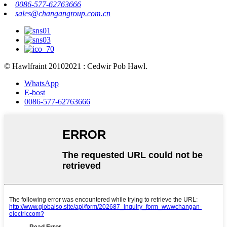
0086-577-62763666
sales@changangroup.com.cn
© Hawlfraint 20102021 : Cedwir Pob Hawl.
WhatsApp
E-bost
0086-577-62763666