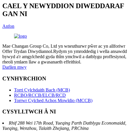
CAEL Y NEWYDDION DIWEDDARAF
GAN NI
Anfon
Mae Changan Group Co, Ltd yn wneuthurwr pŵer ac yn allforiwr
Offer Trydan Diwydiannol.Rydym yn ymroddedig i wella ansawdd
bywyd a'r amgylchedd gyda thîm ymchwil a datblygu proffesiynol,
rheoli ymlaen llaw a gwasanaeth effeithiol.
Darllen mwy
CYNHYRCHION
Torri Cylchdaith Bach (MCB)
RCBO/RCCB/ELCB/RCD
Torrwr Cylched Achos Mowldio (MCCB)
CYSYLLTWCH Â NI
Rhif 288 Wei 17th Road, Yueqing Parth Datblygu Economaidd,
Yueqing, Wenzhou, Talaith Zhejiang, PRChina