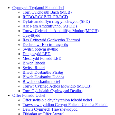
Cynnyrch Trydanol Foltedd Isel
Torri Cylchdaith Bach (MCB)
RCBO/RCCB/ELCB/RCD
Dyfais amddiffyn rhag ymchwydd (SPD)
Arc Nam Amddiffynnol (AFDD)
Torrwr Cylchdaith Amddiffyn Modur (MPCB)
Cysylltydd
Ras Gyfnewid Gorlwytho Thermol
Dechreuwr Electromagnetig
Switsh botwm gwthio
Dangosydd LED
Mesurydd Foltedd LED
Blwch Rheoli
Switsh Rotari
Blwch Dosbarthu Plastig
Blwch Dosbarthu Diddos
Blwch dosbarthu metel
Torrwr Cylched Achos Mowldio (MCCB)
Torri Cylchdaith Cynhwysol Deallus
Offer Foltedd Uchel
Offer switsio a chynhyrchion foltedd uchel
Trawsnewidyddion Cerrynt Foltedd Uchel a Foltedd
Dewis Cynnyrch Trawsnewidydd
Ffitiadau ac Offer Awyrol