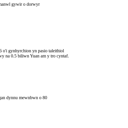
 manwl gywir o dorwyr
'i gynhyrchion yn pasio taleithiol
y na 0.5 biliwn Yuan am y tro cyntaf.
i gan dynnu mewnbwn o 80