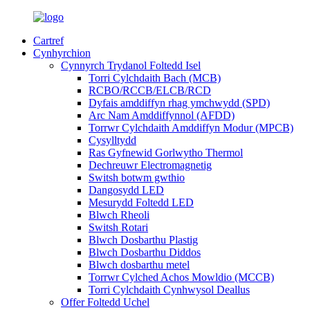
Cartref
Cynhyrchion
Cynnyrch Trydanol Foltedd Isel
Torri Cylchdaith Bach (MCB)
RCBO/RCCB/ELCB/RCD
Dyfais amddiffyn rhag ymchwydd (SPD)
Arc Nam Amddiffynnol (AFDD)
Torrwr Cylchdaith Amddiffyn Modur (MPCB)
Cysylltydd
Ras Gyfnewid Gorlwytho Thermol
Dechreuwr Electromagnetig
Switsh botwm gwthio
Dangosydd LED
Mesurydd Foltedd LED
Blwch Rheoli
Switsh Rotari
Blwch Dosbarthu Plastig
Blwch Dosbarthu Diddos
Blwch dosbarthu metel
Torrwr Cylched Achos Mowldio (MCCB)
Torri Cylchdaith Cynhwysol Deallus
Offer Foltedd Uchel