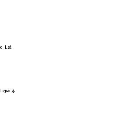
o, Ltd.
hejiang.