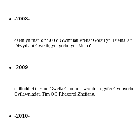
.
-2008-
·
daeth yn rhan o'r '500 o Gwmnïau Preifat Gorau yn Tsieina' a
Diwydiant Gweithgynhyrchu yn Tsieina'.
.
-2009-
·
enillodd ei thestun Gwella Canran Llwyddo ar gyfer Cynhyrch
Cyflawniadau Tîm QC Rhagorol Zhejiang.
.
-2010-
·