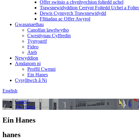
Offer switsio a chynhyrchion foltedd uchel
Trawsnewidyddion Cerrynt Foltedd Uchel a Folte
Dewis Cynnyrch Trawsnewidydd
Ffitiadau ac Offer Awyrol
Gwasanaethau
Canolfan lawrlwytho
Cwestiynau Cyffredin
Tystysgrif
Fideo
Ateb
Newyddion
Amdanom ni
Proffil Cwmni
Ein Hanes
Cysylltwch â Ni
English
Cartref
Ein Hanes
Ein Hanes
hanes