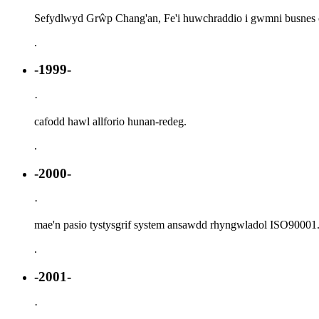
Sefydlwyd Grŵp Chang'an, Fe'i huwchraddio i gwmni busnes ce
.
-1999-
·
cafodd hawl allforio hunan-redeg.
.
-2000-
·
mae'n pasio tystysgrif system ansawdd rhyngwladol ISO90001
.
-2001-
·