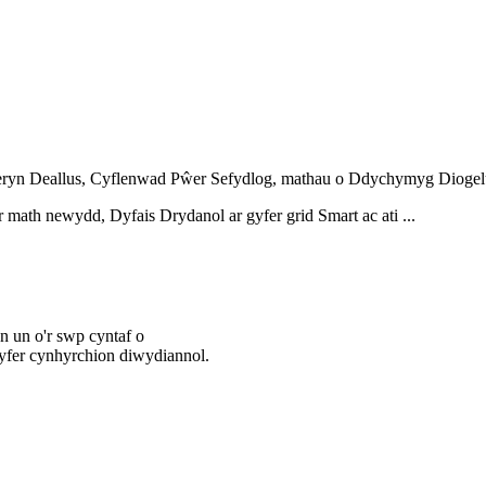
ryn Deallus, Cyflenwad Pŵer Sefydlog, mathau o Ddychymyg Dioge
math newydd, Dyfais Drydanol ar gyfer grid Smart ac ati ...
 un o'r swp cyntaf o
yfer cynhyrchion diwydiannol.