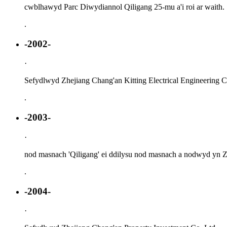
cwblhawyd Parc Diwydiannol Qiligang 25-mu a'i roi ar waith.
.
-2002-
·
Sefydlwyd Zhejiang Chang'an Kitting Electrical Engineering C
.
-2003-
·
nod masnach 'Qiligang' ei ddilysu nod masnach a nodwyd yn Z
.
-2004-
·