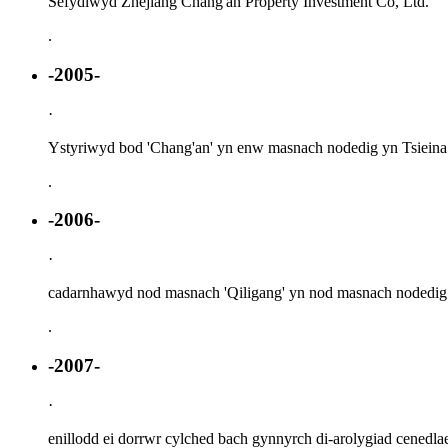
Sefydlwyd Zhejiang Chang'an Property Investment Co, Ltd.
.
-2005-
·
Ystyriwyd bod 'Chang'an' yn enw masnach nodedig yn Tsieina
.
-2006-
·
cadarnhawyd nod masnach 'Qiligang' yn nod masnach nodedig 
.
-2007-
·
enillodd ei dorrwr cylched bach gynnyrch di-arolygiad cenedlae