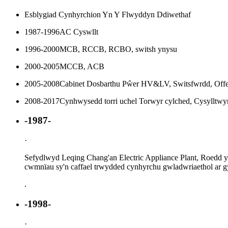
Esblygiad Cynhyrchion Yn Y Flwyddyn Ddiwethaf
1987-1996
AC Cyswllt
1996-2000
MCB, RCCB, RCBO, switsh ynysu
2000-2005
MCCB, ACB
2005-2008
Cabinet Dosbarthu Pŵer HV&LV, Switsfwrdd, Offe
2008-2017
Cynhwysedd torri uchel Torwyr cylched, Cysylltwyr 
-1987-
·
Sefydlwyd Leqing Chang'an Electric Appliance Plant, Roedd yn
cwmnïau sy'n caffael trwydded cynhyrchu gwladwriaethol ar g
.
-1998-
·