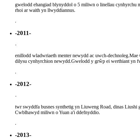
gwelodd ehangiad blynyddol o 5 miliwn o linellau cynhyrchu
rhoi ar waith yn llwyddiannus.
.
-2011-
·
enillodd wladwriaeth menter newydd ac uwch-dechnoleg.Mae 6 o
dilysu cynhyrchion newydd.Gwelodd y grŵp ei werthiant yn fw
.
-2012-
·
twr swyddfa busnes synthetig yn Liuweng Road, dinas Liush
Cwblhawyd miliwn o Yuan a'i ddefnyddio.
.
-2013-