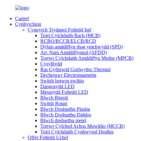
Cartref
Cynhyrchion
Cynnyrch Trydanol Foltedd Isel
Torri Cylchdaith Bach (MCB)
RCBO/RCCB/ELCB/RCD
Dyfais amddiffyn rhag ymchwydd (SPD)
Arc Nam Amddiffynnol (AFDD)
Torrwr Cylchdaith Amddiffyn Modur (MPCB)
Cysylltydd
Ras Gyfnewid Gorlwytho Thermol
Dechreuwr Electromagnetig
Switsh botwm gwthio
Dangosydd LED
Mesurydd Foltedd LED
Blwch Rheoli
Switsh Rotari
Blwch Dosbarthu Plastig
Blwch Dosbarthu Diddos
Blwch dosbarthu metel
Torrwr Cylched Achos Mowldio (MCCB)
Torri Cylchdaith Cynhwysol Deallus
Offer Foltedd Uchel