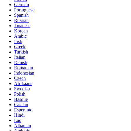
German
Portuguese
Spanish
Russian
Japanese
Korean
Arabic
Irish
Greek
Turkish
Italian
Danish
Romanian
Indonesian
Czech
Afrikaans
Swedish
Polish
Basque
Catalan
Esperanto
Hindi
Lao
Albanian
Amharic