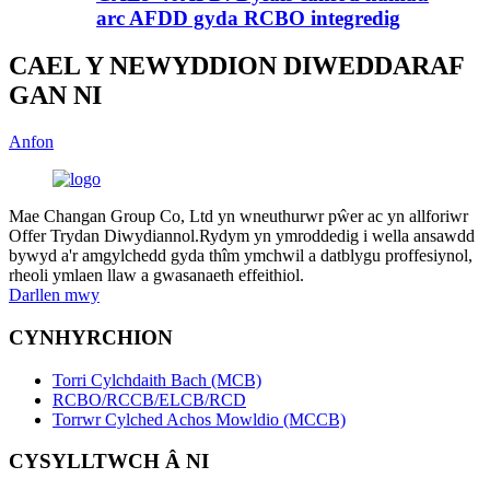
arc AFDD gyda RCBO integredig
CAEL Y NEWYDDION DIWEDDARAF
GAN NI
Anfon
Mae Changan Group Co, Ltd yn wneuthurwr pŵer ac yn allforiwr
Offer Trydan Diwydiannol.Rydym yn ymroddedig i wella ansawdd
bywyd a'r amgylchedd gyda thîm ymchwil a datblygu proffesiynol,
rheoli ymlaen llaw a gwasanaeth effeithiol.
Darllen mwy
CYNHYRCHION
Torri Cylchdaith Bach (MCB)
RCBO/RCCB/ELCB/RCD
Torrwr Cylched Achos Mowldio (MCCB)
CYSYLLTWCH Â NI