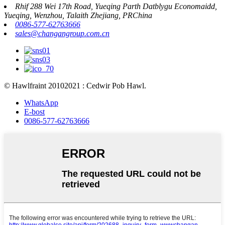
Rhif 288 Wei 17th Road, Yueqing Parth Datblygu Economaidd,
Yueqing, Wenzhou, Talaith Zhejiang, PRChina
0086-577-62763666
sales@changangroup.com.cn
© Hawlfraint 20102021 : Cedwir Pob Hawl.
WhatsApp
E-bost
0086-577-62763666