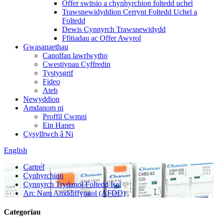
Offer switsio a chynhyrchion foltedd uchel
Trawsnewidyddion Cerrynt Foltedd Uchel a
Foltedd
Dewis Cynnyrch Trawsnewidydd
Ffitiadau ac Offer Awyrol
Gwasanaethau
Canolfan lawrlwytho
Cwestiynau Cyffredin
Tystysgrif
Fideo
Ateb
Newyddion
Amdanom ni
Proffil Cwmni
Ein Hanes
Cysylltwch â Ni
English
Cartref
Cynhyrchion
Cynnyrch Trydanol Foltedd Isel
Arc Nam Amddiffynnol (AFDD)
Categorïau