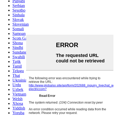
Punjabi
Serbian
Sesotho
Sinhala
Slovak
Slovenian
Somali
Samoan
Scots Gaelic
Shona
Sindhi
Sundanese
Swahili
Tajik
Tamil
Telugu
Thai
Ukrainian
Urdu
Uzbek
Vietnamese
Welsh
Xhosa
Yiddish
Yoruba