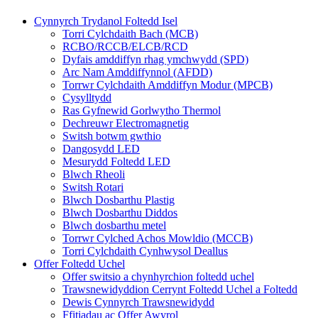
Cynnyrch Trydanol Foltedd Isel
Torri Cylchdaith Bach (MCB)
RCBO/RCCB/ELCB/RCD
Dyfais amddiffyn rhag ymchwydd (SPD)
Arc Nam Amddiffynnol (AFDD)
Torrwr Cylchdaith Amddiffyn Modur (MPCB)
Cysylltydd
Ras Gyfnewid Gorlwytho Thermol
Dechreuwr Electromagnetig
Switsh botwm gwthio
Dangosydd LED
Mesurydd Foltedd LED
Blwch Rheoli
Switsh Rotari
Blwch Dosbarthu Plastig
Blwch Dosbarthu Diddos
Blwch dosbarthu metel
Torrwr Cylched Achos Mowldio (MCCB)
Torri Cylchdaith Cynhwysol Deallus
Offer Foltedd Uchel
Offer switsio a chynhyrchion foltedd uchel
Trawsnewidyddion Cerrynt Foltedd Uchel a Foltedd
Dewis Cynnyrch Trawsnewidydd
Ffitiadau ac Offer Awyrol