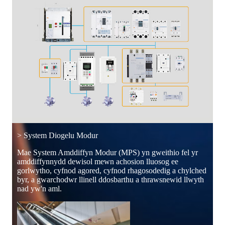
> System Diogelu Modur
Mae System Amddiffyn Modur (MPS) yn gweithio fel yr
amddiffynnydd dewisol mewn achosion lluosog ee
gorlwytho, cyfnod agored, cyfnod rhagosodedig a chylched
byr, a gwarchodwr llinell ddosbarthu a thrawsnewid llwyth
nad yw'n aml.