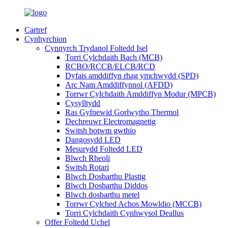
Cartref
Cynhyrchion
Cynnyrch Trydanol Foltedd Isel
Torri Cylchdaith Bach (MCB)
RCBO/RCCB/ELCB/RCD
Dyfais amddiffyn rhag ymchwydd (SPD)
Arc Nam Amddiffynnol (AFDD)
Torrwr Cylchdaith Amddiffyn Modur (MPCB)
Cysylltydd
Ras Gyfnewid Gorlwytho Thermol
Dechreuwr Electromagnetig
Switsh botwm gwthio
Dangosydd LED
Mesurydd Foltedd LED
Blwch Rheoli
Switsh Rotari
Blwch Dosbarthu Plastig
Blwch Dosbarthu Diddos
Blwch dosbarthu metel
Torrwr Cylched Achos Mowldio (MCCB)
Torri Cylchdaith Cynhwysol Deallus
Offer Foltedd Uchel