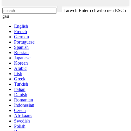
Tarwch Enter i chwilio neu ESC i
gau
English
French
German
Portuguese
Spanish
Russian
Japanese
Korean
Arabic
Irish
Greek
Turkish
Italian
Danish
Romanian
Indonesian
Czech
Afrikaans
Swedish
Polish