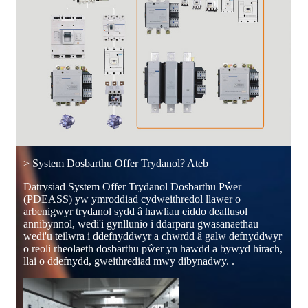
> System Dosbarthu Offer Trydanol? Ateb
Datrysiad System Offer Trydanol Dosbarthu Pŵer
(PDEASS) yw ymroddiad cydweithredol llawer o
arbenigwyr trydanol sydd â hawliau eiddo deallusol
annibynnol, wedi'i gynllunio i ddarparu gwasanaethau
wedi'u teilwra i ddefnyddwyr a chwrdd â galw defnyddwyr
o reoli rheolaeth dosbarthu pŵer yn hawdd a bywyd hirach,
llai o ddefnydd, gweithrediad mwy dibynadwy. .