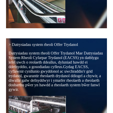
> Datrysiadau system rheoli Offer Trydanol
Datrysiadau system rheoli Offer Trydanol Mae Datrysiadau
System Rheoli Cyfarpar Trydanol (EACSS) yn datblygu
lefel uwch o reolaeth ddeallus, dyluniad hawdd ei
ddefnyddio, a gosodiadau cyfleus.Gydag EACSS,
cyflawnir cynllunio gwyddonol ac uwchraddio'r grid
trydanol, gwarantir rheolaeth drydanol ddiogel a chywir, a
diwallir galw defnyddwyr i ymarfer rheolaeth a rheolaeth
dosbarthu pŵer yn hawdd a rheolaeth system bŵer fanwl
gywir.