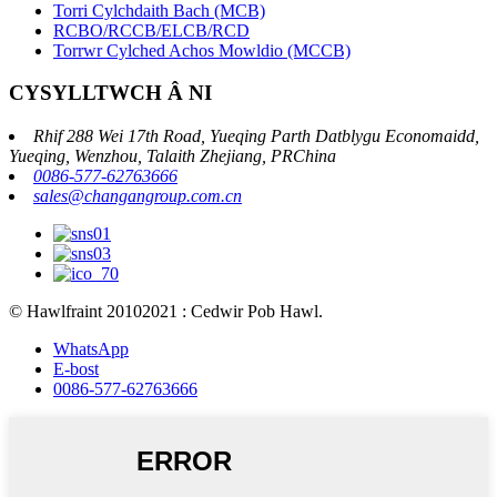
Torri Cylchdaith Bach (MCB)
RCBO/RCCB/ELCB/RCD
Torrwr Cylched Achos Mowldio (MCCB)
CYSYLLTWCH Â NI
Rhif 288 Wei 17th Road, Yueqing Parth Datblygu Economaidd,
Yueqing, Wenzhou, Talaith Zhejiang, PRChina
0086-577-62763666
sales@changangroup.com.cn
© Hawlfraint 20102021 : Cedwir Pob Hawl.
WhatsApp
E-bost
0086-577-62763666