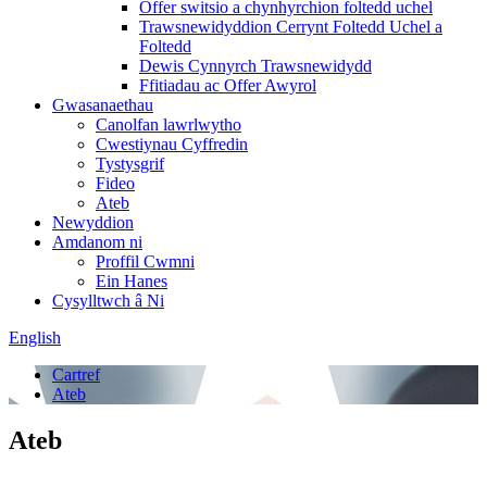
Offer switsio a chynhyrchion foltedd uchel
Trawsnewidyddion Cerrynt Foltedd Uchel a
Foltedd
Dewis Cynnyrch Trawsnewidydd
Ffitiadau ac Offer Awyrol
Gwasanaethau
Canolfan lawrlwytho
Cwestiynau Cyffredin
Tystysgrif
Fideo
Ateb
Newyddion
Amdanom ni
Proffil Cwmni
Ein Hanes
Cysylltwch â Ni
English
Cartref
Ateb
Ateb