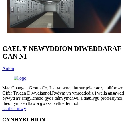
CAEL Y NEWYDDION DIWEDDARAF
GAN NI
Anfon
Mae Changan Group Co, Ltd yn wneuthurwr pŵer ac yn allforiwr
Offer Trydan Diwydiannol.Rydym yn ymroddedig i wella ansawdd
bywyd a'r amgylchedd gyda thîm ymchwil a datblygu proffesiynol,
rheoli ymlaen llaw a gwasanaeth effeithiol.
Darllen mwy
CYNHYRCHION