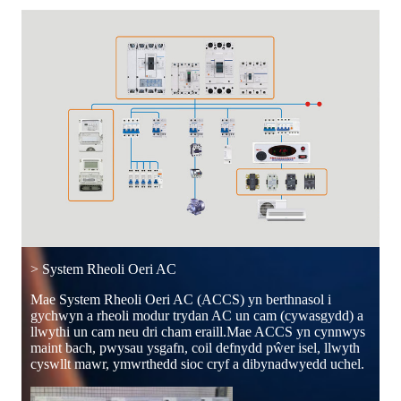
> System Rheoli Oeri AC
Mae System Rheoli Oeri AC (ACCS) yn berthnasol i
gychwyn a rheoli modur trydan AC un cam (cywasgydd) a
llwythi un cam neu dri cham eraill.Mae ACCS yn cynnwys
maint bach, pwysau ysgafn, coil defnydd pŵer isel, llwyth
cyswllt mawr, ymwrthedd sioc cryf a dibynadwyedd uchel.