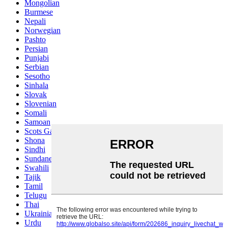
Mongolian
Burmese
Nepali
Norwegian
Pashto
Persian
Punjabi
Serbian
Sesotho
Sinhala
Slovak
Slovenian
Somali
Samoan
Scots Gaelic
Shona
Sindhi
Sundanese
Swahili
Tajik
Tamil
Telugu
Thai
Ukrainian
Urdu