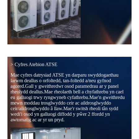
> Cyfres Atebion ATSE
Mae cyfres datrysiad ATSE yn darparu swyddogaethau
larwm deallus o orfoltedd, tan-foltedd a/neu gyfnod
agored.Gall y gweithredwr osod paramedrau ar y panel
rheolydd deallus.Mae rheolaeth bell a chyfathrebu yn cael
eu galluogi trwy ryngwyneb cyfathrebu.Mae'n gweithredu
mewn moddau trosglwyddo ceir ac aildrosglwyddo
ceir/aildrosglwyddo â llaw.Mae'r switsh rheoli tân sydd
wedi'i osod yn galluogi diffodd y pŵer 2 ffordd yn
awtomatig ac ar yr un pryd.