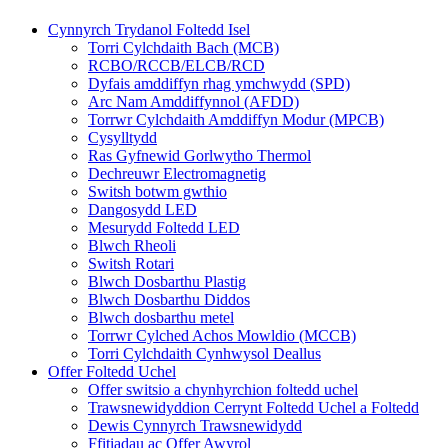
Cynnyrch Trydanol Foltedd Isel
Torri Cylchdaith Bach (MCB)
RCBO/RCCB/ELCB/RCD
Dyfais amddiffyn rhag ymchwydd (SPD)
Arc Nam Amddiffynnol (AFDD)
Torrwr Cylchdaith Amddiffyn Modur (MPCB)
Cysylltydd
Ras Gyfnewid Gorlwytho Thermol
Dechreuwr Electromagnetig
Switsh botwm gwthio
Dangosydd LED
Mesurydd Foltedd LED
Blwch Rheoli
Switsh Rotari
Blwch Dosbarthu Plastig
Blwch Dosbarthu Diddos
Blwch dosbarthu metel
Torrwr Cylched Achos Mowldio (MCCB)
Torri Cylchdaith Cynhwysol Deallus
Offer Foltedd Uchel
Offer switsio a chynhyrchion foltedd uchel
Trawsnewidyddion Cerrynt Foltedd Uchel a Foltedd
Dewis Cynnyrch Trawsnewidydd
Ffitiadau ac Offer Awyrol