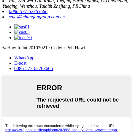
Rhif 288 Wei 17th Road, Yueqing Parth Datblygu Economaidd,
Yueqing, Wenzhou, Talaith Zhejiang, PRChina
0086-577-62763666
sales@changangroup.com.cn
© Hawlfraint 20102021 : Cedwir Pob Hawl.
WhatsApp
E-bost
0086-577-62763666