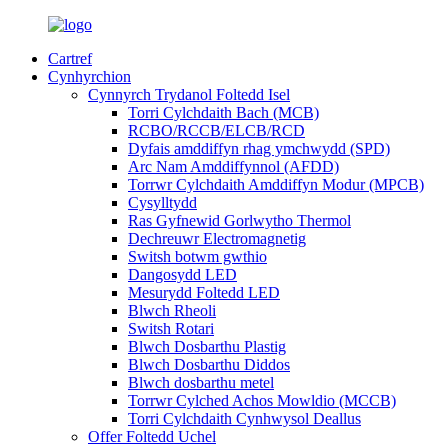
Cartref
Cynhyrchion
Cynnyrch Trydanol Foltedd Isel
Torri Cylchdaith Bach (MCB)
RCBO/RCCB/ELCB/RCD
Dyfais amddiffyn rhag ymchwydd (SPD)
Arc Nam Amddiffynnol (AFDD)
Torrwr Cylchdaith Amddiffyn Modur (MPCB)
Cysylltydd
Ras Gyfnewid Gorlwytho Thermol
Dechreuwr Electromagnetig
Switsh botwm gwthio
Dangosydd LED
Mesurydd Foltedd LED
Blwch Rheoli
Switsh Rotari
Blwch Dosbarthu Plastig
Blwch Dosbarthu Diddos
Blwch dosbarthu metel
Torrwr Cylched Achos Mowldio (MCCB)
Torri Cylchdaith Cynhwysol Deallus
Offer Foltedd Uchel