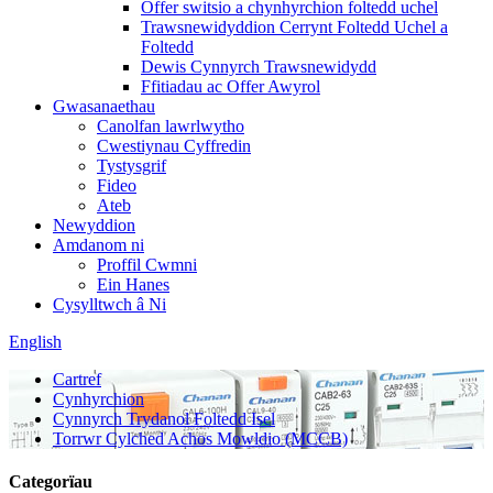
Offer switsio a chynhyrchion foltedd uchel
Trawsnewidyddion Cerrynt Foltedd Uchel a
Foltedd
Dewis Cynnyrch Trawsnewidydd
Ffitiadau ac Offer Awyrol
Gwasanaethau
Canolfan lawrlwytho
Cwestiynau Cyffredin
Tystysgrif
Fideo
Ateb
Newyddion
Amdanom ni
Proffil Cwmni
Ein Hanes
Cysylltwch â Ni
English
Cartref
Cynhyrchion
Cynnyrch Trydanol Foltedd Isel
Torrwr Cylched Achos Mowldio (MCCB)
Categorïau