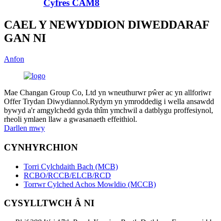
Cyfres CAM8
CAEL Y NEWYDDION DIWEDDARAF
GAN NI
Anfon
Mae Changan Group Co, Ltd yn wneuthurwr pŵer ac yn allforiwr
Offer Trydan Diwydiannol.Rydym yn ymroddedig i wella ansawdd
bywyd a'r amgylchedd gyda thîm ymchwil a datblygu proffesiynol,
rheoli ymlaen llaw a gwasanaeth effeithiol.
Darllen mwy
CYNHYRCHION
Torri Cylchdaith Bach (MCB)
RCBO/RCCB/ELCB/RCD
Torrwr Cylched Achos Mowldio (MCCB)
CYSYLLTWCH Â NI