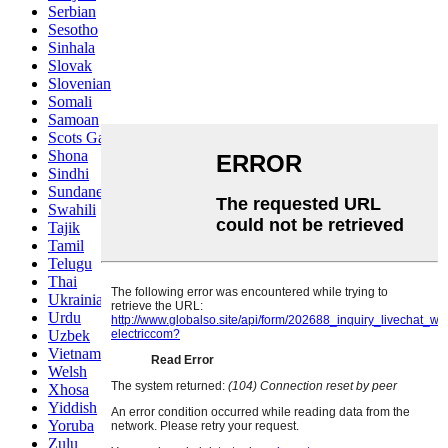
Serbian
Sesotho
Sinhala
Slovak
Slovenian
Somali
Samoan
Scots Gaelic
Shona
Sindhi
Sundanese
Swahili
Tajik
Tamil
Telugu
Thai
Ukrainian
Urdu
Uzbek
Vietnamese
Welsh
Xhosa
Yiddish
Yoruba
Zulu