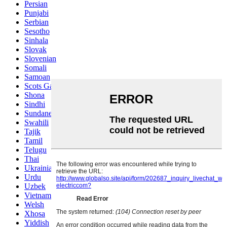
Persian
Punjabi
Serbian
Sesotho
Sinhala
Slovak
Slovenian
Somali
Samoan
Scots Gaelic
Shona
Sindhi
Sundanese
Swahili
Tajik
Tamil
Telugu
Thai
Ukrainian
Urdu
Uzbek
Vietnamese
Welsh
Xhosa
Yiddish