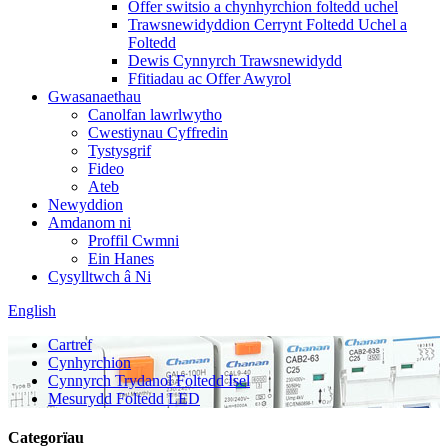
Offer switsio a chynhyrchion foltedd uchel
Trawsnewidyddion Cerrynt Foltedd Uchel a
Foltedd
Dewis Cynnyrch Trawsnewidydd
Ffitiadau ac Offer Awyrol
Gwasanaethau
Canolfan lawrlwytho
Cwestiynau Cyffredin
Tystysgrif
Fideo
Ateb
Newyddion
Amdanom ni
Proffil Cwmni
Ein Hanes
Cysylltwch â Ni
English
Cartref
Cynhyrchion
Cynnyrch Trydanol Foltedd Isel
Mesurydd Foltedd LED
Categorïau