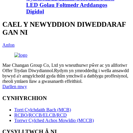
LED Golau Foltmedr Arddangos
Digidol
CAEL Y NEWYDDION DIWEDDARAF
GAN NI
Anfon
Mae Changan Group Co, Ltd yn wneuthurwr pŵer ac yn allforiwr
Offer Trydan Diwydiannol.Rydym yn ymroddedig i wella ansawdd
bywyd a'r amgylchedd gyda thîm ymchwil a datblygu proffesiynol,
rheoli ymlaen llaw a gwasanaeth effeithiol.
Darllen mwy
CYNHYRCHION
Torri Cylchdaith Bach (MCB)
RCBO/RCCB/ELCB/RCD
Torrwr Cylched Achos Mowldio (MCCB)
CYSYLLTWCH Â NI