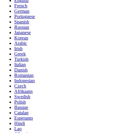
English
French
German
Portuguese
Spanish
Russian
Japanese
Korean
Arabic
Irish
Greek
Turkish
Italian
Danish
Romanian
Indonesian
Czech
Afrikaans
Swedish
Polish
Basque
Catalan
Esperanto
Hindi
Lao