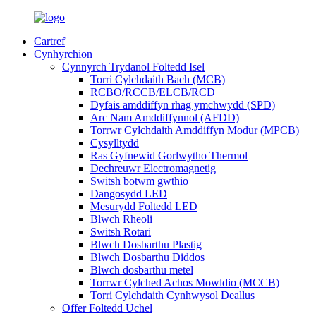
Cartref
Cynhyrchion
Cynnyrch Trydanol Foltedd Isel
Torri Cylchdaith Bach (MCB)
RCBO/RCCB/ELCB/RCD
Dyfais amddiffyn rhag ymchwydd (SPD)
Arc Nam Amddiffynnol (AFDD)
Torrwr Cylchdaith Amddiffyn Modur (MPCB)
Cysylltydd
Ras Gyfnewid Gorlwytho Thermol
Dechreuwr Electromagnetig
Switsh botwm gwthio
Dangosydd LED
Mesurydd Foltedd LED
Blwch Rheoli
Switsh Rotari
Blwch Dosbarthu Plastig
Blwch Dosbarthu Diddos
Blwch dosbarthu metel
Torrwr Cylched Achos Mowldio (MCCB)
Torri Cylchdaith Cynhwysol Deallus
Offer Foltedd Uchel