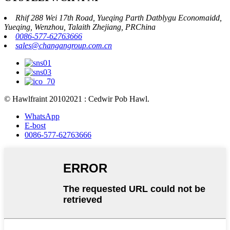
Rhif 288 Wei 17th Road, Yueqing Parth Datblygu Economaidd,
Yueqing, Wenzhou, Talaith Zhejiang, PRChina
0086-577-62763666
sales@changangroup.com.cn
© Hawlfraint 20102021 : Cedwir Pob Hawl.
WhatsApp
E-bost
0086-577-62763666