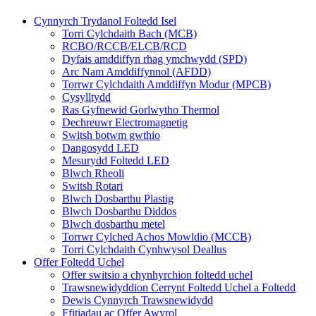
Cynnyrch Trydanol Foltedd Isel
Torri Cylchdaith Bach (MCB)
RCBO/RCCB/ELCB/RCD
Dyfais amddiffyn rhag ymchwydd (SPD)
Arc Nam Amddiffynnol (AFDD)
Torrwr Cylchdaith Amddiffyn Modur (MPCB)
Cysylltydd
Ras Gyfnewid Gorlwytho Thermol
Dechreuwr Electromagnetig
Switsh botwm gwthio
Dangosydd LED
Mesurydd Foltedd LED
Blwch Rheoli
Switsh Rotari
Blwch Dosbarthu Plastig
Blwch Dosbarthu Diddos
Blwch dosbarthu metel
Torrwr Cylched Achos Mowldio (MCCB)
Torri Cylchdaith Cynhwysol Deallus
Offer Foltedd Uchel
Offer switsio a chynhyrchion foltedd uchel
Trawsnewidyddion Cerrynt Foltedd Uchel a Foltedd
Dewis Cynnyrch Trawsnewidydd
Ffitiadau ac Offer Awyrol