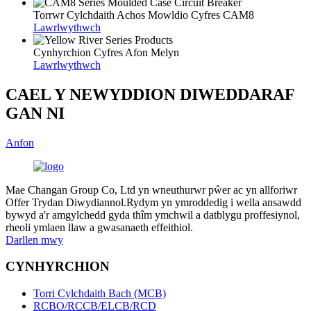
Torrwr Cylchdaith Achos Mowldio Cyfres CAM8
Lawrlwythwch
Cynhyrchion Cyfres Afon Melyn
Lawrlwythwch
CAEL Y NEWYDDION DIWEDDARAF
GAN NI
Anfon
Mae Changan Group Co, Ltd yn wneuthurwr pŵer ac yn allforiwr
Offer Trydan Diwydiannol.Rydym yn ymroddedig i wella ansawdd
bywyd a'r amgylchedd gyda thîm ymchwil a datblygu proffesiynol,
rheoli ymlaen llaw a gwasanaeth effeithiol.
Darllen mwy
CYNHYRCHION
Torri Cylchdaith Bach (MCB)
RCBO/RCCB/ELCB/RCD