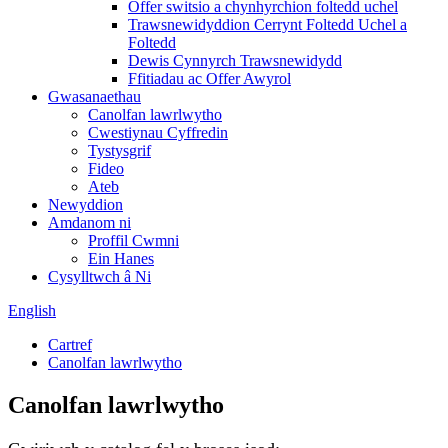
Offer switsio a chynhyrchion foltedd uchel
Trawsnewidyddion Cerrynt Foltedd Uchel a
Foltedd
Dewis Cynnyrch Trawsnewidydd
Ffitiadau ac Offer Awyrol
Gwasanaethau
Canolfan lawrlwytho
Cwestiynau Cyffredin
Tystysgrif
Fideo
Ateb
Newyddion
Amdanom ni
Proffil Cwmni
Ein Hanes
Cysylltwch â Ni
English
Cartref
Canolfan lawrlwytho
Canolfan lawrlwytho