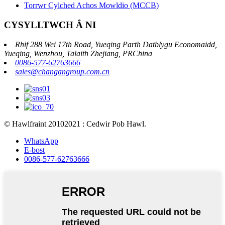
Torrwr Cylched Achos Mowldio (MCCB)
CYSYLLTWCH Â NI
Rhif 288 Wei 17th Road, Yueqing Parth Datblygu Economaidd,
Yueqing, Wenzhou, Talaith Zhejiang, PRChina
0086-577-62763666
sales@changangroup.com.cn
© Hawlfraint 20102021 : Cedwir Pob Hawl.
WhatsApp
E-bost
0086-577-62763666