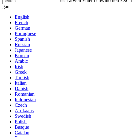
Tarwch Enter i chwilio neu ESC i
gau
English
French
German
Portuguese
Spanish
Russian
Japanese
Korean
Arabic
Irish
Greek
Turkish
Italian
Danish
Romanian
Indonesian
Czech
Afrikaans
Swedish
Polish
Basque
Catalan