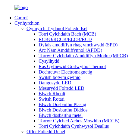
Cartref
Cynhyrchion
Cynnyrch Trydanol Foltedd Isel
Torri Cylchdaith Bach (MCB)
RCBO/RCCB/ELCB/RCD
Dyfais amddiffyn rhag ymchwydd (SPD)
Arc Nam Amddiffynnol (AFDD)
Torrwr Cylchdaith Amddiffyn Modur (MPCB)
Cysylltydd
Ras Gyfnewid Gorlwytho Thermol
Dechreuwr Electromagnetig
Switsh botwm gwthio
Dangosydd LED
Mesurydd Foltedd LED
Blwch Rheoli
Switsh Rotari
Blwch Dosbarthu Plastig
Blwch Dosbarthu Diddos
Blwch dosbarthu metel
Torrwr Cylched Achos Mowldio (MCCB)
Torri Cylchdaith Cynhwysol Deallus
Offer Foltedd Uchel