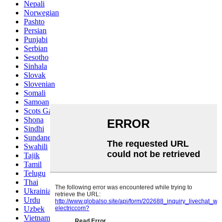
Nepali
Norwegian
Pashto
Persian
Punjabi
Serbian
Sesotho
Sinhala
Slovak
Slovenian
Somali
Samoan
Scots Gaelic
Shona
Sindhi
Sundanese
Swahili
Tajik
Tamil
Telugu
Thai
Ukrainian
Urdu
Uzbek
Vietnamese