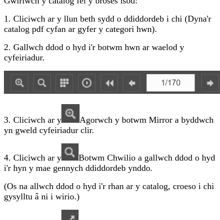
Gwiriwch y catalog fel y broses isod:
1. Cliciwch ar y llun beth sydd o ddiddordeb i chi (Dyna'r
catalog pdf cyfan ar gyfer y categori hwn).
2. Gallwch ddod o hyd i'r botwm hwn ar waelod y
cyfeiriadur.
3. Cliciwch ar y
Agorwch y botwm Mirror a byddwch
yn gweld cyfeiriadur clir.
4. Cliciwch ar y
Botwm Chwilio a gallwch ddod o hyd
i'r hyn y mae gennych ddiddordeb ynddo.
(Os na allwch ddod o hyd i'r rhan ar y catalog, croeso i chi
gysylltu â ni i wirio.)