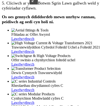
5. Cliciwch ar y
Botwm Sgrin Lawn gallwch weld y
cyfeiriadur cyflawn.
Os oes gennych ddiddordeb mewn unrhyw rannau,
peidiwch ag oedi cyn holi ni.
Ffitiadau ac Offer Awyrol
Lawrlwythwch
Trawsnewidyddion Cyfredol Foltedd Uchel a Foltedd 2021
Lawrlwythwch
Offer switsio a chynhyrchion foltedd uchel
Lawrlwythwch
Dewis Cynnyrch Trawsnewidydd
Lawrlwythwch
Rheolaethau diwydiannol cyfres C
Lawrlwythwch
Cynhyrchion Modiwlaidd cyfres C
Lawrlwythwch