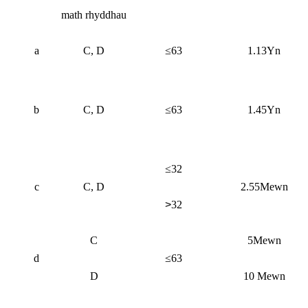
math rhyddhau
a
C, D
≤63
1.13Yn
b
C, D
≤63
1.45Yn
≤32
c
C, D
2.55Mewn
>
32
C
5Mewn
d
≤63
D
10 Mewn