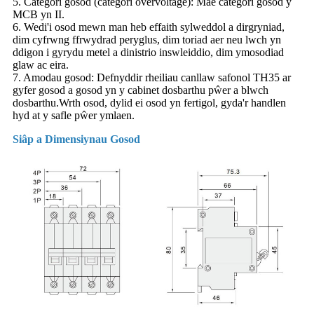
5. Categori gosod (categori overvoltage): Mae categori gosod y
MCB yn II.
6. Wedi'i osod mewn man heb effaith sylweddol a dirgryniad,
dim cyfrwng ffrwydrad peryglus, dim toriad aer neu lwch yn
ddigon i gyrydu metel a dinistrio inswleiddio, dim ymosodiad
glaw ac eira.
7. Amodau gosod: Defnyddir rheiliau canllaw safonol TH35 ar
gyfer gosod a gosod yn y cabinet dosbarthu pŵer a blwch
dosbarthu.Wrth osod, dylid ei osod yn fertigol, gyda'r handlen
hyd at y safle pŵer ymlaen.
Siâp a Dimensiynau Gosod