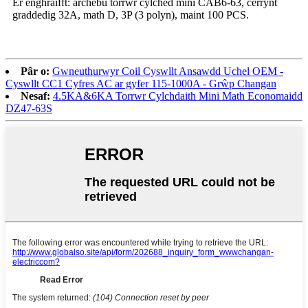
Er enghraifft: archebu torrwr cylched mini CAB6-63, cerrynt
graddedig 32A, math D, 3P (3 polyn), maint 100 PCS.
Pâr o:
Gwneuthurwyr Coil Cyswllt Ansawdd Uchel OEM -
Cyswllt CC1 Cyfres AC ar gyfer 115-1000A - Grŵp Changan
Nesaf:
4.5KA&6KA Torrwr Cylchdaith Mini Math Economaidd
DZ47-63S