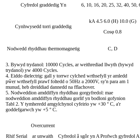
Cyfredol graddedig Yn
6, 10, 16, 20, 25, 32, 40, 50, 
kA 4.5 6.0 (H) 10.0 (G)
Cynhwysedd torri graddedig
Cosφ 0.8
Nodwedd rhyddhau thermomagnetig
C, D
3. Bywyd trydanol: 10000 Cycles, ar weithrediad llwyth (bywyd
trydanol) yw 4000 Cycles.
4. Eiddo dielectrig: gall y torrwr cylched wrthsefyll yr amledd
pŵer wrthsefyll prawf foltedd o 50Hz a 2000V, sy'n para am 1
munud, heb dreiddiad dannedd na fflachover.
5. Nodweddion amddiffyn rhyddhau gorgyfredol: mae
nodweddion amddiffyn rhyddhau gorlif yn bodloni gofynion
Tabl 2. Y tymheredd amgylchynol cyfeirio yw +30 ° C, a'r
goddefgarwch yw +5 ° C.
Overcurrent
Rhif Serial
ar unwaith
Cyfredol â sgôr yn A
Profwch gyfredol A