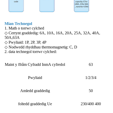
Mian Technegol
1. Math o torrwr cylched
◇ Cerrynt graddedig: 6A, 10A, 16A, 20A, 25A, 32A, 40A,
50A,63A
◇ Pwyliaid: 1P, 2P, 3P, 4P
◇ Nodwedd rhyddhau thermomagnetig: C, D
2. data technegol torrwr cylched:
Maint y ffrâm Cyfradd InmA cyfredol
63
Pwyliaid
1/2/3/4
Amledd graddedig
50
foltedd graddedig Ue
230/400 400