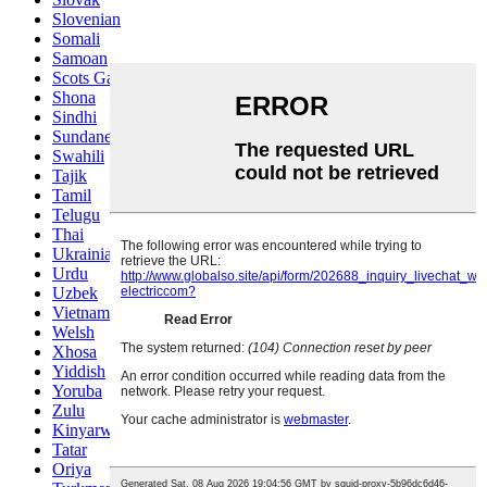
Slovenian
Somali
Samoan
Scots Gaelic
Shona
Sindhi
Sundanese
Swahili
Tajik
Tamil
Telugu
Thai
Ukrainian
Urdu
Uzbek
Vietnamese
Welsh
Xhosa
Yiddish
Yoruba
Zulu
Kinyarwanda
Tatar
Oriya