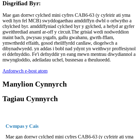
Disgrifiad Byr:
Mae gan dorrwr cylched mini cyfres CAB6-63 (y cyfeirir ati yma
wedi hyn fel MCB) swyddogaethau amddiffyn dwbl o orlwytho a
chylched byr. amddiffyniad cylched byr y gylched, a hefyd ar gyfer
gweithrediad anaml ar-off y circuit.The grisial wedi nodweddion
maint bach, pwysau ysgafn, gallu gwahanu, gwrth-fflam,
ymwrthedd effaith, gosod rheilffyrdd canllaw, diogelwch a
dibynadwyedd. yn addas i bobl nad ydynt yn weithwyr proffesiynol
ei ddefnyddio. Fe'i defnyddir yn eang mewn mentrau diwydiannol a
mwyngloddio, adeiladau uchel, busnesau a theuluoedd.
Anfonwch e-bost atom
Manylion Cynnyrch
Tagiau Cynnyrch
Cwmpas y Cais
Mae gan dorrwr cylched mini cyfres CAB6-63 (y cyfeirir ati yma