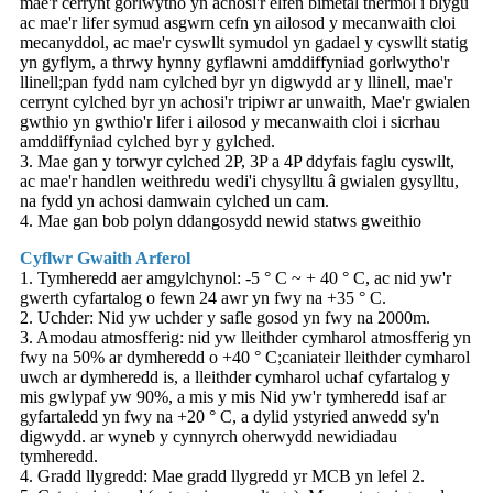
mae'r cerrynt gorlwytho yn achosi'r elfen bimetal thermol i blygu
ac mae'r lifer symud asgwrn cefn yn ailosod y mecanwaith cloi
mecanyddol, ac mae'r cyswllt symudol yn gadael y cyswllt statig
yn gyflym, a thrwy hynny gyflawni amddiffyniad gorlwytho'r
llinell;pan fydd nam cylched byr yn digwydd ar y llinell, mae'r
cerrynt cylched byr yn achosi'r tripiwr ar unwaith, Mae'r gwialen
gwthio yn gwthio'r lifer i ailosod y mecanwaith cloi i sicrhau
amddiffyniad cylched byr y gylched.
3. Mae gan y torwyr cylched 2P, 3P a 4P ddyfais faglu cyswllt,
ac mae'r handlen weithredu wedi'i chysylltu â gwialen gysylltu,
na fydd yn achosi damwain cylched un cam.
4. Mae gan bob polyn ddangosydd newid statws gweithio
Cyflwr Gwaith Arferol
1. Tymheredd aer amgylchynol: -5 ° C ~ + 40 ° C, ac nid yw'r
gwerth cyfartalog o fewn 24 awr yn fwy na +35 ° C.
2. Uchder: Nid yw uchder y safle gosod yn fwy na 2000m.
3. Amodau atmosfferig: nid yw lleithder cymharol atmosfferig yn
fwy na 50% ar dymheredd o +40 ° C;caniateir lleithder cymharol
uwch ar dymheredd is, a lleithder cymharol uchaf cyfartalog y
mis gwlypaf yw 90%, a mis y mis Nid yw'r tymheredd isaf ar
gyfartaledd yn fwy na +20 ° C, a dylid ystyried anwedd sy'n
digwydd. ar wyneb y cynnyrch oherwydd newidiadau
tymheredd.
4. Gradd llygredd: Mae gradd llygredd yr MCB yn lefel 2.