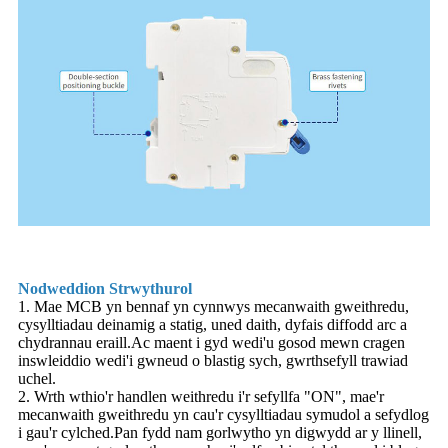
Nodweddion Strwythurol
1. Mae MCB yn bennaf yn cynnwys mecanwaith gweithredu,
cysylltiadau deinamig a statig, uned daith, dyfais diffodd arc a
chydrannau eraill.Ac maent i gyd wedi'u gosod mewn cragen
inswleiddio wedi'i gwneud o blastig sych, gwrthsefyll trawiad
uchel.
2. Wrth wthio'r handlen weithredu i'r sefyllfa "ON", mae'r
mecanwaith gweithredu yn cau'r cysylltiadau symudol a sefydlog
i gau'r cylched.Pan fydd nam gorlwytho yn digwydd ar y llinell,