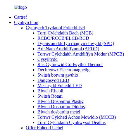
Cartref
Cynhyrchion
Cynnyrch Trydanol Foltedd Isel
Torri Cylchdaith Bach (MCB)
RCBO/RCCB/ELCB/RCD
Dyfais amddiffyn rhag ymchwydd (SPD)
Arc Nam Amddiffynnol (AFDD)
Torrwr Cylchdaith Amddiffyn Modur (MPCB)
Cysylltydd
Ras Gyfnewid Gorlwytho Thermol
Dechreuwr Electromagnetig
Switsh botwm gwthio
Dangosydd LED
Mesurydd Foltedd LED
Blwch Rheoli
Switsh Rotari
Blwch Dosbarthu Plastig
Blwch Dosbarthu Diddos
Blwch dosbarthu metel
Torrwr Cylched Achos Mowldio (MCCB)
Torri Cylchdaith Cynhwysol Deallus
Offer Foltedd Uchel