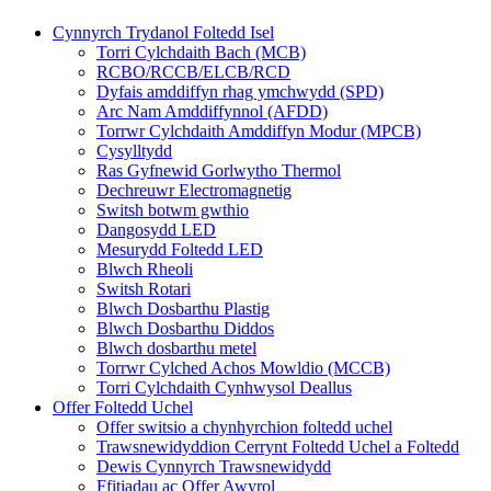
Cynnyrch Trydanol Foltedd Isel
Torri Cylchdaith Bach (MCB)
RCBO/RCCB/ELCB/RCD
Dyfais amddiffyn rhag ymchwydd (SPD)
Arc Nam Amddiffynnol (AFDD)
Torrwr Cylchdaith Amddiffyn Modur (MPCB)
Cysylltydd
Ras Gyfnewid Gorlwytho Thermol
Dechreuwr Electromagnetig
Switsh botwm gwthio
Dangosydd LED
Mesurydd Foltedd LED
Blwch Rheoli
Switsh Rotari
Blwch Dosbarthu Plastig
Blwch Dosbarthu Diddos
Blwch dosbarthu metel
Torrwr Cylched Achos Mowldio (MCCB)
Torri Cylchdaith Cynhwysol Deallus
Offer Foltedd Uchel
Offer switsio a chynhyrchion foltedd uchel
Trawsnewidyddion Cerrynt Foltedd Uchel a Foltedd
Dewis Cynnyrch Trawsnewidydd
Ffitiadau ac Offer Awyrol