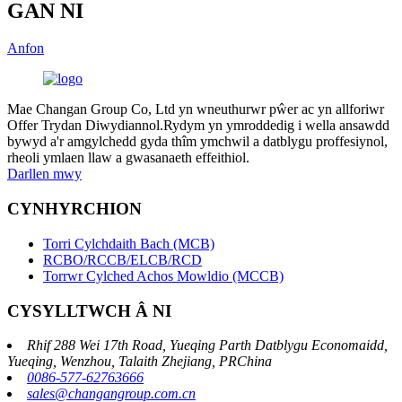
GAN NI
Anfon
Mae Changan Group Co, Ltd yn wneuthurwr pŵer ac yn allforiwr
Offer Trydan Diwydiannol.Rydym yn ymroddedig i wella ansawdd
bywyd a'r amgylchedd gyda thîm ymchwil a datblygu proffesiynol,
rheoli ymlaen llaw a gwasanaeth effeithiol.
Darllen mwy
CYNHYRCHION
Torri Cylchdaith Bach (MCB)
RCBO/RCCB/ELCB/RCD
Torrwr Cylched Achos Mowldio (MCCB)
CYSYLLTWCH Â NI
Rhif 288 Wei 17th Road, Yueqing Parth Datblygu Economaidd,
Yueqing, Wenzhou, Talaith Zhejiang, PRChina
0086-577-62763666
sales@changangroup.com.cn