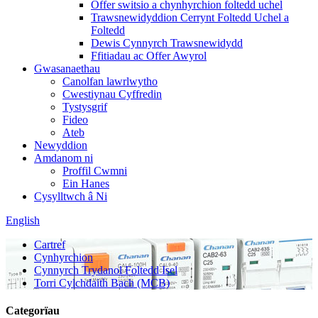
Offer switsio a chynhyrchion foltedd uchel
Trawsnewidyddion Cerrynt Foltedd Uchel a
Foltedd
Dewis Cynnyrch Trawsnewidydd
Ffitiadau ac Offer Awyrol
Gwasanaethau
Canolfan lawrlwytho
Cwestiynau Cyffredin
Tystysgrif
Fideo
Ateb
Newyddion
Amdanom ni
Proffil Cwmni
Ein Hanes
Cysylltwch â Ni
English
Cartref
Cynhyrchion
Cynnyrch Trydanol Foltedd Isel
Torri Cylchdaith Bach (MCB)
Categorïau