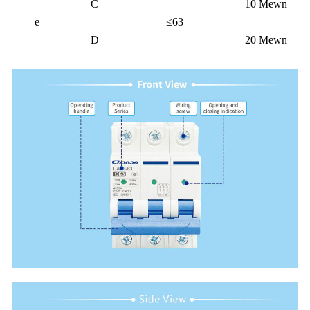
C
10 Mewn
e
≤63
D
20 Mewn