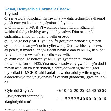
Gosod, Defnyddio a Chynnal a Chadw
1. gosod
◇ Yn ystod y gosodiad, gwiriwch a yw data technegol sylfaenol
y plât enw yn bodloni'r gofynion defnyddio.
◇ Gwiriwch yr MCB a'i weithredu sawl gwaith.Rhaid i'r
weithred fod yn hyblyg ac yn ddibynadwy.Dim ond ar ôl
cadarnhau ei fod yn gyfan y gellir ei osod.
◇ Dylid gosod y MCB yn unol â'r gofynion penodedig.Y pen
sy'n dod i mewn yw'r ochr cyflenwad pŵer uwchben y torrwr,
a'r pen sy'n mynd allan yw'r ochr lwyth o dan yr MCB, lleoliad i
fyny'r handlen yw safle caeedig y cyswllt.
◇ Wrth osod, gosodwch yr MCB yn gyntaf ar reilffordd
mowntio safonol TH35.Yna mewnosodwch y gwifrau sy'n dod i
mewn ac allan yn y derfynell, a defnyddiwch sgriwiau i gael
mynediad i'r MCB.Rhaid i ardal drawsdoriadol y wifren gysylltu
a ddewiswyd fod yn gydnaws â'r cerrynt graddedig (gweler Tabl
3).
Cyfredol â sgôr A
≤6
10
15
20
25
32
40
50
63
Arwynebedd adrannol y
1
1.5
2.5
2.5
4.0
6.0
10
10
16
dargludydd mm
2
2. Defnydd a chynnal a chadw