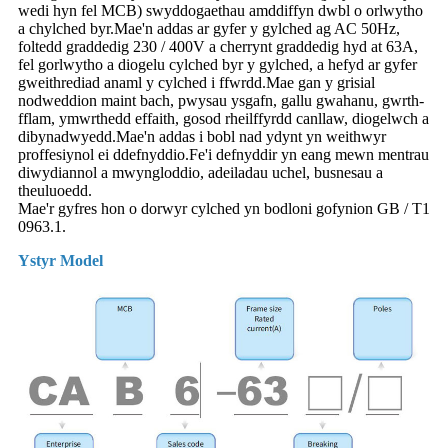
wedi hyn fel MCB) swyddogaethau amddiffyn dwbl o orlwytho
a chylched byr.Mae'n addas ar gyfer y gylched ag AC 50Hz,
foltedd graddedig 230 / 400V a cherrynt graddedig hyd at 63A,
fel gorlwytho a diogelu cylched byr y gylched, a hefyd ar gyfer
gweithrediad anaml y cylched i ffwrdd.Mae gan y grisial
nodweddion maint bach, pwysau ysgafn, gallu gwahanu, gwrth-
fflam, ymwrthedd effaith, gosod rheilffyrdd canllaw, diogelwch a
dibynadwyedd.Mae'n addas i bobl nad ydynt yn weithwyr
proffesiynol ei ddefnyddio.Fe'i defnyddir yn eang mewn mentrau
diwydiannol a mwyngloddio, adeiladau uchel, busnesau a
theuluoedd.
Mae'r gyfres hon o dorwyr cylched yn bodloni gofynion GB / T1
0963.1.
Ystyr Model